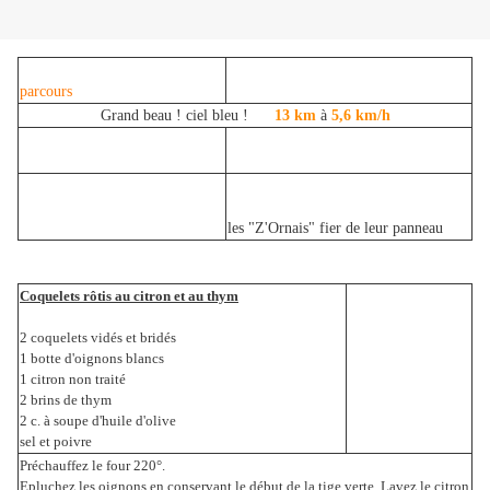
parcours
Grand beau ! ciel bleu !
13 km
à
5,6 km/h
les "Z'Ornais" fier de leur panneau
Coquelets rôtis au citron et au thym
2 coquelets vidés et bridés
1 botte d'oignons blancs
1 citron non traité
2 brins de thym
2 c. à soupe d'huile d'olive
sel et poivre
Préchauffez le four 220°.
Epluchez les oignons en conservant le début de la tige verte. Lavez le citron