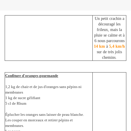
Un petit crachin a
découragé les
frileux, mais la
pluie se calme et à
6 nous parcourons
14 km
à
5,4 km/h
sur de très jolis
chemins.
Confiture d'oranges gourmande
1,2 kg de chair et de jus d'oranges sans pépins ni
membranes
1 kg de sucre gélifiant
5 cl de Rhum
Éplucher les oranges sans laisser de peau blanche.
Les couper en morceaux et retirer pépins et
membranes.