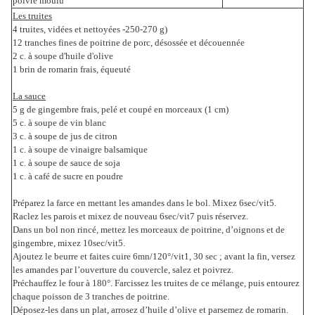
poivre moulu
Les truites
4 truites, vidées et nettoyées -250-270 g)
12 tranches fines de poitrine de porc, désossée et découennée
2 c. à soupe d'huile d'olive
1 brin de romarin frais, équeuté
La sauce
5 g de gingembre frais, pelé et coupé en morceaux (1 cm)
5 c. à soupe de vin blanc
3 c. à soupe de jus de citron
1 c. à soupe de vinaigre balsamique
1 c. à soupe de sauce de soja
1 c. à café de sucre en poudre
Préparez la farce en mettant les amandes dans le bol. Mixez 6sec/vit5.
Raclez les parois et mixez de nouveau 6sec/vit7 puis réservez.
Dans un bol non rincé, mettez les morceaux de poitrine, d’oignons et de
gingembre, mixez 10sec/vit5.
Ajoutez le beurre et faites cuire 6mn/120°/vit1, 30 sec ; avant la fin, versez
les amandes par l’ouverture du couvercle, salez et poivrez.
Préchauffez le four à 180°. Farcissez les truites de ce mélange, puis entourez
chaque poisson de 3 tranches de poitrine.
Déposez-les dans un plat, arrosez d’huile d’olive et parsemez de romarin.