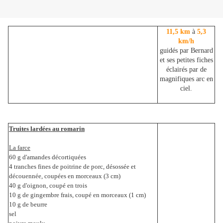
11,5 km
à
5,3
km/h
guidés par Bernard
et ses petites fiches
éclairés par de
magnifiques arc en
ciel.
Truites lardées au romarin
La farce
60 g d'amandes décortiquées
4 tranches fines de poitrine de porc, désossée et
découennée, coupées en morceaux (3 cm)
40 g d'oignon, coupé en trois
10 g de gingembre frais, coupé en morceaux (1 cm)
10 g de beurre
sel