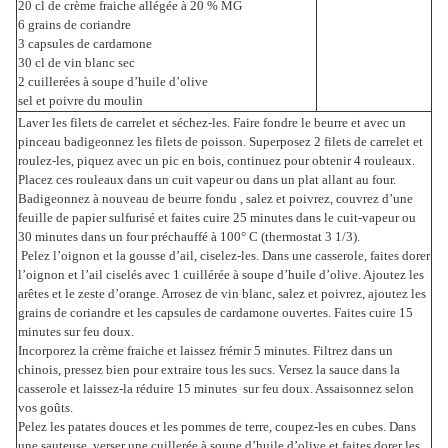
20 cl de crème fraiche allégée à 20 % MG
6 grains de coriandre
3 capsules de cardamone
30 cl de vin blanc sec
2 cuillerées à soupe d’huile d’olive
sel et poivre du moulin
Laver les filets de carrelet et séchez-les. Faire fondre le beurre et avec un
pinceau badigeonnez les filets de poisson. Superposez 2 filets de carrelet et
roulez-les, piquez avec un pic en bois, continuez pour obtenir 4 rouleaux.
Placez ces rouleaux dans un cuit vapeur ou dans un plat allant au four.
Badigeonnez à nouveau de beurre fondu , salez et poivrez, couvrez d’une
feuille de papier sulfurisé et faites cuire 25 minutes dans le cuit-vapeur ou
30 minutes dans un four préchauffé à 100° C (thermostat 3 1/3).
Pelez l’oignon et la gousse d’ail, ciselez-les. Dans une casserole, faites dorer
l’oignon et l’ail ciselés avec 1 cuillérée à soupe d’huile d’olive. Ajoutez les
arêtes et le zeste d’orange. Arrosez de vin blanc, salez et poivrez, ajoutez les
grains de coriandre et les capsules de cardamone ouvertes. Faites cuire 15
minutes sur feu doux.
Incorporez la crème fraiche et laissez frémir 5 minutes. Filtrez dans un
chinois, pressez bien pour extraire tous les sucs. Versez la sauce dans la
casserole et laissez-la réduire 15 minutes sur feu doux. Assaisonnez selon
vos goûts.
Pelez les patates douces et les pommes de terre, coupez-les en cubes. Dans
une sauteuse, verser une cuillerée à soupe d’huile d’olive et faites dorer les