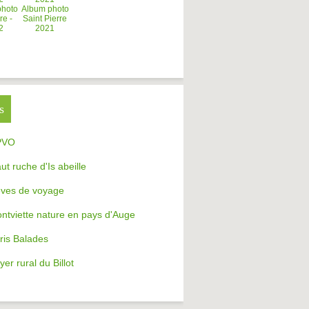
photo
Album photo
re -
Saint Pierre
2
2021
s
PVO
aut ruche d'Is abeille
ves de voyage
ntviette nature en pays d'Auge
ris Balades
yer rural du Billot