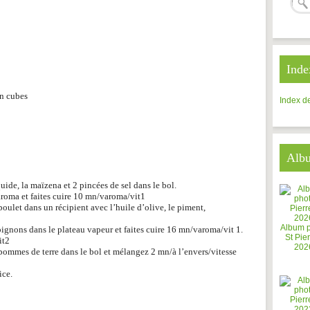
Inde
en cubes
Index de
Alb
uide, la maïzena et 2 pincées de sel dans le bol.
aroma et faites cuire 10 mn/varoma/vit1
ulet dans un récipient avec l’huile d’olive, le piment,
Album 
ignons dans le plateau vapeur et faites cuire 16 mn/varoma/vit 1.
St Pier
it2
202
pommes de terre dans le bol et mélangez 2 mn/à l’envers/vitesse
ice.