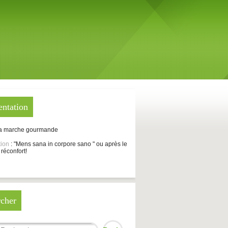
entation
La marche gourmande
tion
: "Mens sana in corpore sano " ou après le
 réconfort!
cher