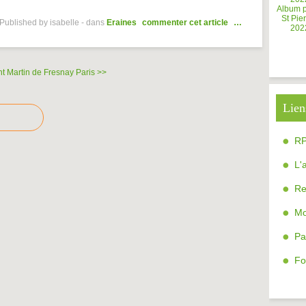
Album 
St Pier
Published by isabelle
-
dans
Eraines
commenter cet article
…
202
nt Martin de Fresnay
Paris >>
Lien
R
L'
Re
Mo
Pa
Fo