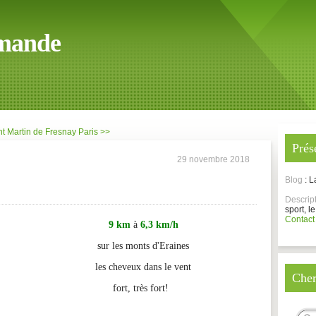
mande
nt Martin de Fresnay
Paris >>
Prés
29 novembre 2018
Blog
: 
Descrip
sport, le
Contact
9 km
à
6,3 km/h
sur les monts d'Eraines
les cheveux dans le vent
Cher
fort, très fort!