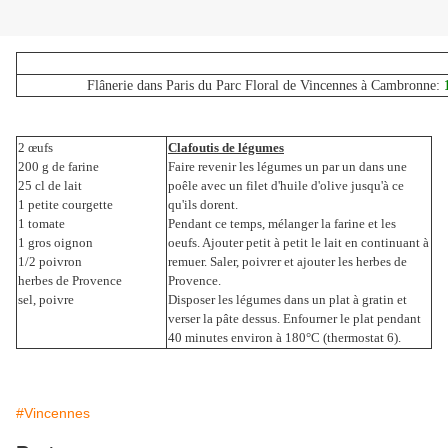
Flânerie dans Paris du Parc Floral de Vincennes à Cambronne:
2 œufs
Clafoutis de légumes
200 g de farine
Faire revenir les légumes un par un dans une
25 cl de lait
poêle avec un filet d'huile d'olive jusqu'à ce
1 petite courgette
qu'ils dorent.
1 tomate
Pendant ce temps, mélanger la farine et les
1 gros oignon
oeufs. Ajouter petit à petit le lait en continuant à
1/2 poivron
remuer. Saler, poivrer et ajouter les herbes de
herbes de Provence
Provence.
sel, poivre
Disposer les légumes dans un plat à gratin et
verser la pâte dessus.
Enfourner le plat pendant
40 minutes environ à 180°C (thermostat 6).
#Vincennes