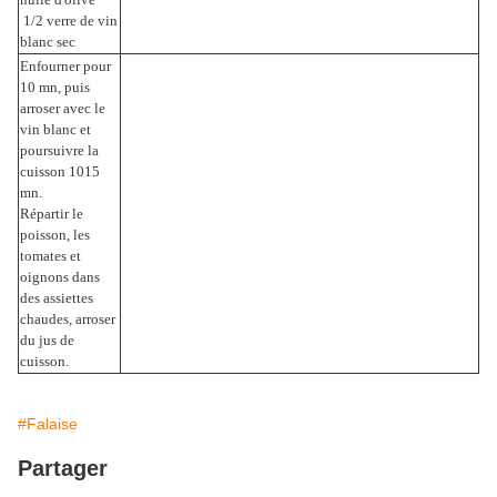
­ 1/2 verre de vin
blanc sec
Enfourner pour
10 mn, puis
arroser avec le
vin blanc et
poursuivre la
cuisson 10­15
mn.
Répartir le
poisson, les
tomates et
oignons dans
des assiettes
chaudes, arroser
du jus de
cuisson.
#Falaise
Partager