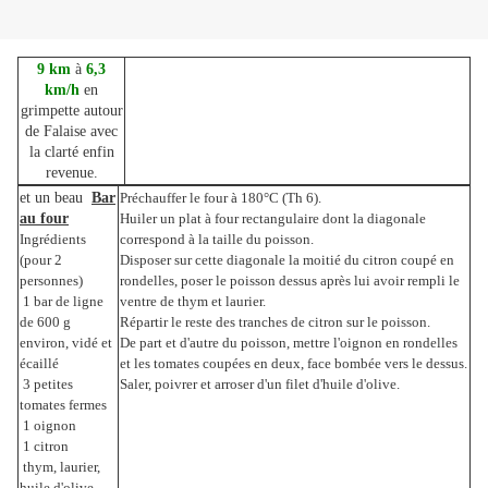
9 km
à
6,3
km/h
en
grimpette autour
de Falaise avec
la clarté enfin
revenue.
et un beau
Bar
Préchauffer le four à 180°C (Th 6).
au four
Huiler un plat à four rectangulaire dont la diagonale
Ingrédients
correspond à la taille du poisson.
(pour 2
Disposer sur cette diagonale la moitié du citron coupé en
personnes)
rondelles, poser le poisson dessus après lui avoir rempli le
­ 1 bar de ligne
ventre de thym et laurier.
de 600 g
Répartir le reste des tranches de citron sur le poisson.
environ, vidé et
De part et d'autre du poisson, mettre l'oignon en rondelles
écaillé
et les tomates coupées en deux, face bombée vers le dessus.
­ 3 petites
Saler, poivrer et arroser d'un filet d'huile d'olive.
tomates fermes
­ 1 oignon
­ 1 citron
­ thym, laurier,
huile d'olive