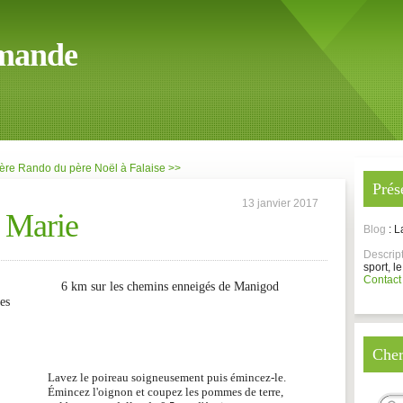
mande
ère
Rando du père Noël à Falaise >>
Prés
13 janvier 2017
a Marie
Blog
: 
Descrip
sport, le
Contact
6 km sur les chemins enneigés de Manigod
es
Cher
Lavez le poireau soigneusement puis émincez-le.
Émincez l'oignon et coupez les pommes de terre,