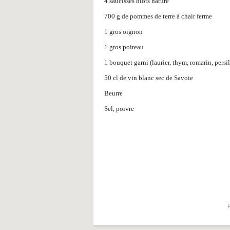
4 saucisses diots nature
700 g de pommes de terre à chair ferme
1 gros oignon
1 gros poireau
1 bouquet garni (laurier, thym, romarin, persil
50 cl de vin blanc sec de Savoie
Beurre
Sel, poivre