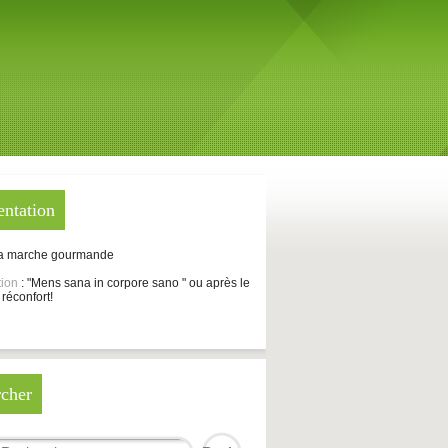
entation
La marche gourmande
tion
: "Mens sana in corpore sano " ou après le
 réconfort!
cher