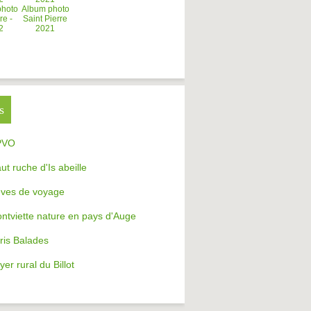
photo
Album photo
re -
Saint Pierre
2
2021
s
PVO
aut ruche d'Is abeille
ves de voyage
ntviette nature en pays d'Auge
ris Balades
yer rural du Billot