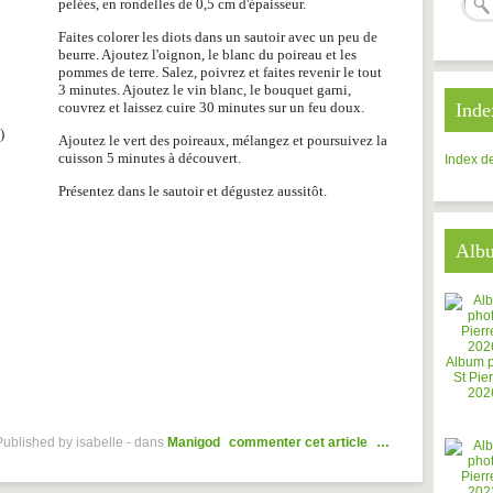
pelées, en rondelles de 0,5 cm d'épaisseur.
Faites colorer les diots dans un sautoir avec un peu de
beurre. Ajoutez l'oignon, le blanc du poireau et les
pommes de terre. Salez, poivrez et faites revenir le tout
3 minutes. Ajoutez le vin blanc, le bouquet garni,
couvrez et laissez cuire 30 minutes sur un feu doux.
Inde
)
Ajoutez le vert des poireaux, mélangez et poursuivez la
cuisson 5 minutes à découvert.
Index de
Présentez dans le sautoir et dégustez aussitôt.
Alb
Album 
St Pier
202
Published by isabelle
-
dans
Manigod
commenter cet article
…