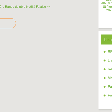
Album 
ère
Rando du père Noël à Falaise >>
St Pier
202
Lien
R
L'
Re
Mo
Pa
Fo