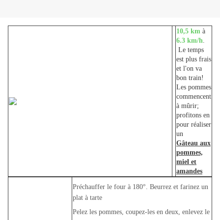
10,5 km
à
6.3 km/h
.
Le temps
est plus frais
et l'on va
bon train!
Les pommes
commencent
à mûrir;
profitons en
pour réaliser
un
Gâteau aux
pommes,
miel et
amandes
Préchauffer le four à 180°. Beurrez et farinez un
plat à tarte
Pelez les pommes, coupez-les en deux, enlevez le