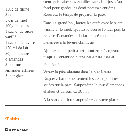
cœur puis faites des entailles sans aller jusqu’au
fond pour garder les demi pommes entières.
150g de farine
Réservez le temps de préparer la pâte.
3 œufs
5 càs de miel
Dans un grand bol, battez les œufs avec le sucre
100g de beurre
vanillé et le miel, ajoutez le beurre fondu, puis la
1 sachet de sucre
poudre d’amandes et la farine préalablement
vanillé
mélangée à la levure chimique.
1 sachet de levure
150 ml de lait
Ajoutez le lait petit à petit tout en mélangeant
50g de poudre
jusqu’à l’obtention d’une belle pate lisse et
d’amandes
homogène.
3 pommes
Amandes effilées
Versez la pâte obtenue dans le plat à tarte.
Sucre glace
Disposez harmonieusement les demi-pommes
striées sur la pâte. Saupoudrez le tout d’amandes
effilées et enfournez 30 mn.
A la sortie du four saupoudrez de sucre glace.
#Falaise
Partager