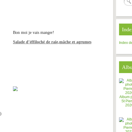
Inde
Bon moi je vais manger!
Salade d’éffiloché de raie,mâche et agrumes
Index de
Alb
Album 
St Pier
202
)