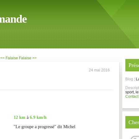
mande
<< Falaise
Falaise >>
Prés
24 mai 2016
Blog
: 
Descrip
sport, le
Contact
12 km
à
6.9 km/h
.
Cher
"Le groupe a progressé" dit Michel