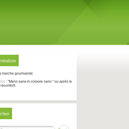
entation
La marche gourmande
tion
: "Mens sana in corpore sano " ou après le
 réconfort!
cher