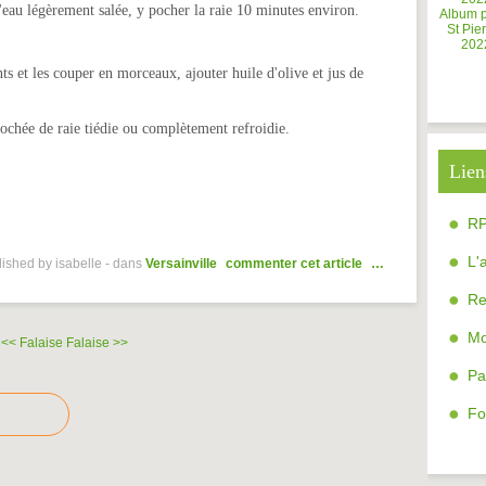
'eau légèrement salée, y pocher la raie 10 minutes environ.
Album 
St Pier
202
ts et les couper en morceaux, ajouter huile d'olive et jus de
lochée de raie tiédie ou complètement refroidie.
Lien
R
L'
ished by isabelle
-
dans
Versainville
commenter cet article
…
Re
Mo
<< Falaise
Falaise >>
Pa
Fo