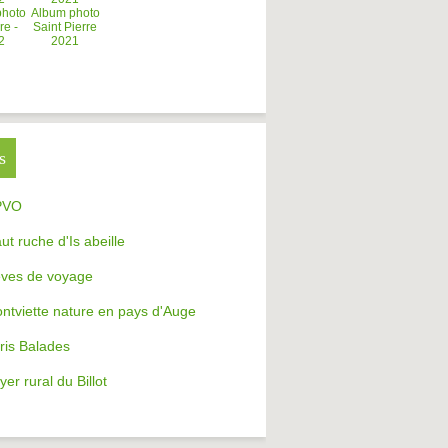
photo
Album photo
re -
Saint Pierre
2
2021
s
PVO
aut ruche d'Is abeille
ves de voyage
ntviette nature en pays d'Auge
ris Balades
yer rural du Billot