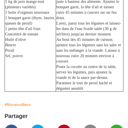
1 kg de pois mange-tout
juste à hauteur des aliments. Ajoutez le
(plusieurs variétés)
bouquet garni, la tête d'ail et laissez
1 botte d'oignons nouveaux
cuire 45 minutes à couvert sur un feu
1 bouquet garni (thym, laurier,
doux.
queues de persil)
Lavez, parez tous les légumes et laissez-
1 petite tête d'ail frais
les dans de l'eau froide salée (30 g de
Concentré de tomate
sel/litre) jusqu'au dernier moment.
Huile d'olive
Au bout des 45 minutes de cuisson,
Beurre
ajoutez tous les légumes sans les saler et
Persil
sans les mélanger à la viande. Laissez à
Sel, poivre
nouveau cuire 20 minutes environ à
couvert.
Posez la cocotte au centre de la table,
servez les légumes, puis ajoutez la
viande et de la sauce par-dessus.
Parsemez le tout de persil haché et
dégustez aussitôt.
#Morainvilliers
Partager